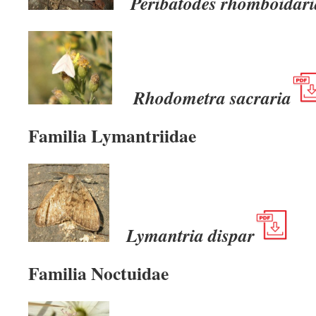
Peribatodes rhomboidari
Rhodometra sacraria
Familia Lymantriidae
Lymantria dispar
Familia Noctuidae