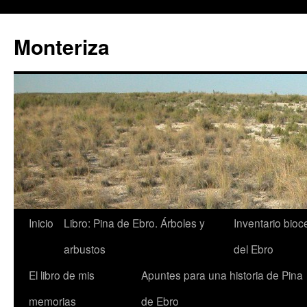
Monteriza
Saltar
Inicio
Libro: Pina de Ebro. Árboles y
Inventario bio
al
arbustos
del Ebro
contenido
El libro de mis
Apuntes para una historia de Pina
memorias
de Ebro