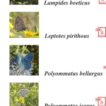
Lampides boeticus
Leptotes pirithous
Polyommatus bellargus
Polyommatus icarus