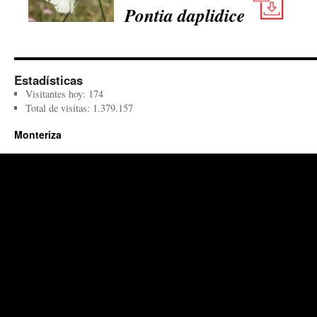
Pontia daplidice
Estadísticas
Visitantes hoy:
174
Total de visitas:
1.379.157
Monteriza