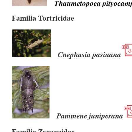
Thaumetopoea pityocam
Familia Tortricidae
Cnephasia pasiuana
Pammene juniperana
Familia Zyganeidae