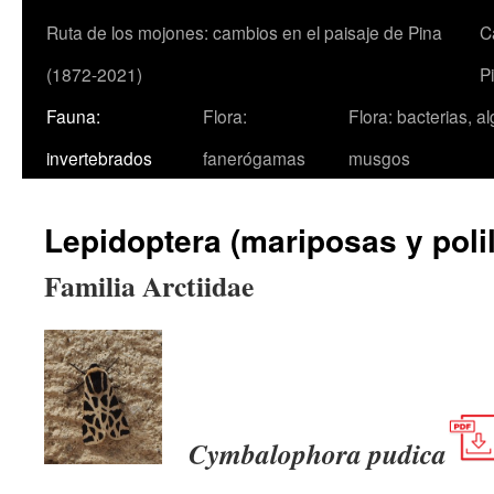
Ruta de los mojones: cambios en el paisaje de Pina
C
(1872-2021)
P
Fauna:
Flora:
Flora: bacterias, a
invertebrados
fanerógamas
musgos
Lepidoptera (mariposas y polil
Familia Arctiidae
Cymbalophora pudica