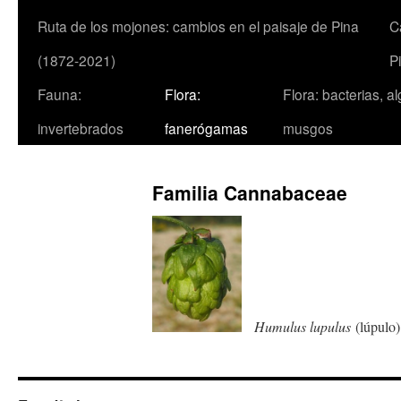
Ruta de los mojones: cambios en el paisaje de Pina
C
(1872-2021)
P
Fauna:
Flora:
Flora: bacterias, a
invertebrados
fanerógamas
musgos
Familia Cannabaceae
Humulus lupulus
(lúpul