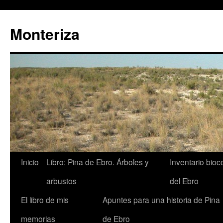
Monteriza
Saltar
Inicio
Libro: Pina de Ebro. Árboles y
Inventario bio
al
arbustos
del Ebro
contenido
El libro de mis
Apuntes para una historia de Pina
memorias
de Ebro