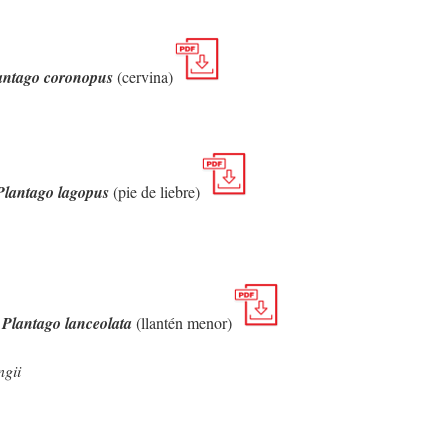
antago coronopus
(cervina)
Plantago lagopus
(pie de liebre)
Plantago lanceolata
(llantén menor)
ngii