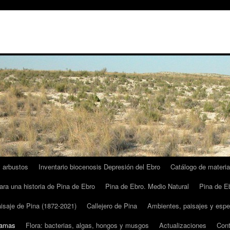
y arbustos
Inventario biocenosis Depresión del Ebro
Catálogo de materia
ra una historia de Pina de Ebro
Pina de Ebro. Medio Natural
Pina de Eb
isaje de Pina (1872-2021)
Callejero de Pina
Ambientes, paisajes y espe
gamas
Flora: bacterias, algas, hongos y musgos
Actualizaciones
Cont