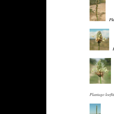
Pl
Plantago loefli