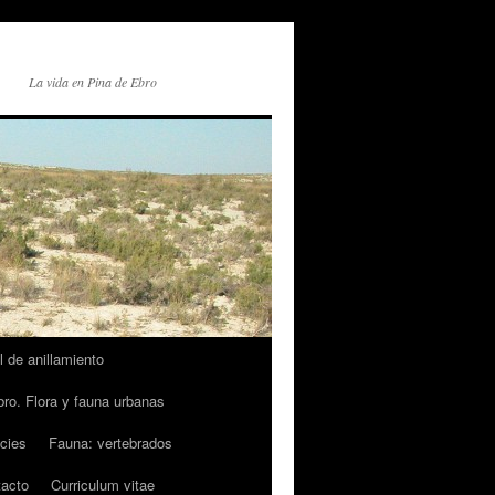
La vida en Pina de Ebro
l de anillamiento
ro. Flora y fauna urbanas
cies
Fauna: vertebrados
acto
Curriculum vitae