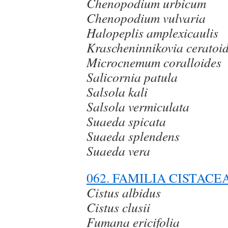
Chenopodium urbicum
Chenopodium vulvaria
Halopeplis amplexicaulis
Krascheninnikovia ceratoi
Microcnemum coralloides
Salicornia patula
Salsola kali
Salsola vermiculata
Suaeda spicata
Suaeda splendens
Suaeda vera
062. FAMILIA CISTACE
Cistus albidus
Cistus clusii
Fumana ericifolia