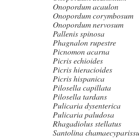
Onopordum acaulon
Onopordum corymbosum
Onopordum nervosum
Pallenis spinosa
Phagnalon rupestre
Picnomon acarna
Picris echioides
Picris hieracioides
Picris hispanica
Pilosella capillata
Pilosella tardans
Pulicaria dysenterica
Pulicaria paludosa
Rhagadiolus stellatus
Santolina chamaecypariss