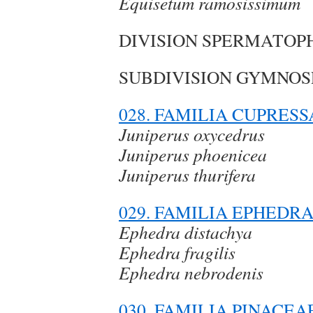
Equisetum ramosissimum
DIVISION SPERMATOP
SUBDIVISION GYMNO
028. FAMILIA CUPRES
Juniperus oxycedrus
Juniperus phoenicea
Juniperus thurifera
029. FAMILIA EPHEDR
Ephedra distachya
Ephedra fragilis
Ephedra nebrodenis
030. FAMILIA PINACEA