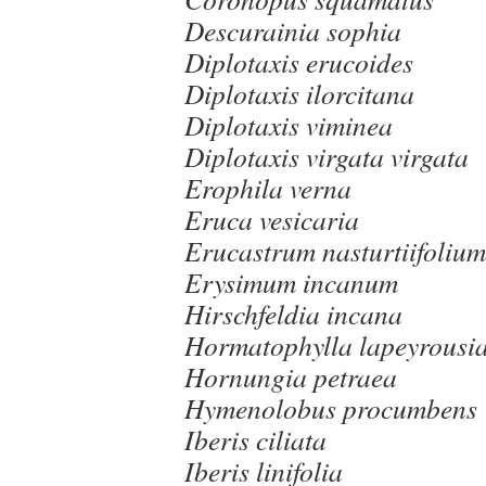
Descurainia sophia
Diplotaxis erucoides
Diplotaxis ilorcitana
Diplotaxis viminea
Diplotaxis virgata virgata
Erophila verna
Eruca vesicaria
Erucastrum nasturtiifolium
Erysimum incanum
Hirschfeldia incana
Hormatophylla lapeyrousi
Hornungia petraea
Hymenolobus procumbens
Iberis ciliata
Iberis linifolia