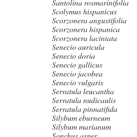
Santolina rosmarinifolia
Scolymus hispanicus
Scorzonera angustifolia
Scorzonera hispanica
Scorzonera laciniata
Senecio auricula
Senecio doria
Senecio gallicus
Senecio jacobea
Senecio vulgaris
Serratula leucantha
Serratula nudicaulis
Serratula pinnatífida
Silybum eburneum
Silybum marianum
Sonchus asper