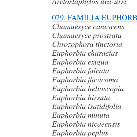
Arctostaphylos uva-ursi
079. FAMILIA EUPHOR
Chamaesyce canescens
Chamaesyce prostrata
Chrozophora tinctoria
Euphorbia characias
Euphorbia exigua
Euphorbia falcata
Euphorbia flavicoma
Euphorbia helioscopia
Euphorbia hirsuta
Euphorbia isatidifolia
Euphorbia minuta
Euphorbia nicaeensis
Euphorbia peplus