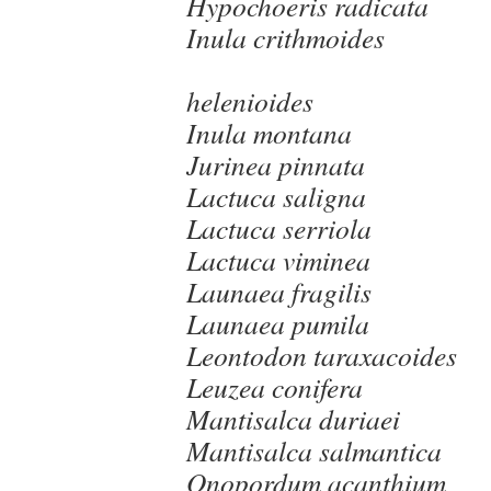
Hypochoeris radicata
Inula c
In
helenioides
Inula montana
Jurinea pinnata
Lactuca saligna
Lactuca serriola
Lactuca viminea
Launaea fragilis
Launaea pumila
Leontodon taraxacoides
Leuzea conifera
Mantisalca duriaei
Mantisalca salmantica
Onopordum acanthium