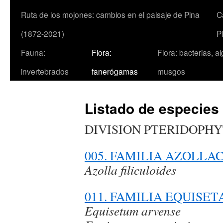
Ruta de los mojones: cambios en el paisaje de Pina
C
(1872-2021)
P
Fauna:
Flora:
Flora: bacterias, a
invertebrados
fanerógamas
musgos
Listado de especies
DIVISION PTERIDOPH
005. FAMILIA AZOLLA
Azolla filiculoides
011. FAMILIA EQUISE
Equisetum arvense