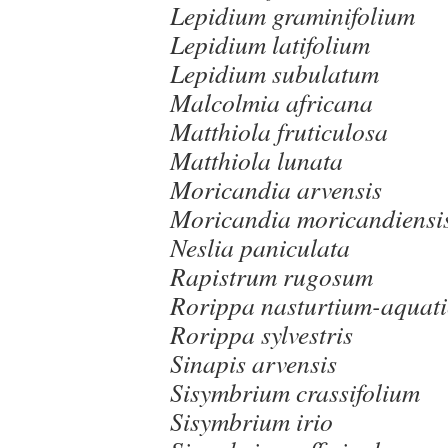
Lepidium graminifolium
Lepidium latifolium
Lepidium subulatum
Malcolmia africana
Matthiola fruticulosa
Matthiola lunata
Moricandia arvensis
Moricandia moricandiensi
Neslia paniculata
Rapistrum rugosum
Rorippa nasturtium-aquat
Rorippa sylvestris
Sinapis arvensis
Sisymbrium crassifolium
Sisymbrium irio