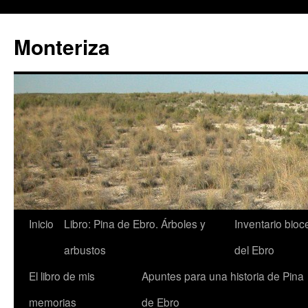
Monteriza
Saltar
Inicio
Libro: Pina de Ebro. Árboles y
Inventario bio
al
arbustos
del Ebro
contenido
El libro de mis
Apuntes para una historia de Pina
memorias
de Ebro