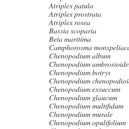
Atriplex patula
Atriplex prostrata
Atriplex rosea
Bassia scoparia
Beta maritima
Camphorosma monspeliac
Chenopodium album
Chenopodium ambrosioide
Chenopodium botrys
Chenopodium chenopodioi
Chenopodium exsuccum
Chenopodium glaucum
Chenopodium multifidum
Chenopodium murale
Chenopodium opulifolium