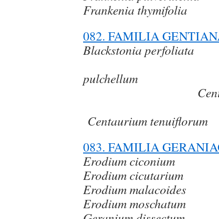
Frankenia thymifolia
082. FAMILIA GENTIA
Blackston
Cent
pulc
Centaurium
Centaurium tenuiflorum
083. FAMILIA GERANI
Erodium ciconium
Erodium cicutarium
Erodium malacoides
Erodium moschatum
Geranium dissectum