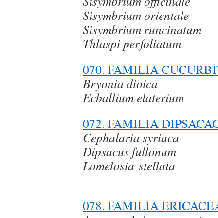
Sisymbrium officinale
Sisymbrium orientale
Sisymbrium runcinatum
Thlaspi perfoliatum
070. FAMILIA CUCURB
Bryonia dioica
Ecballium elaterium
072. FAMILIA DIPSACA
Cephalaria syriaca
Dipsacus fullonum
Lomelos
078. FAMILIA ERICACE