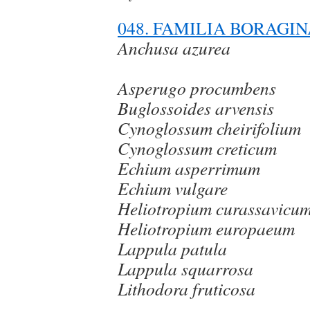
048. FAMILIA BORAGI
Anchus
Asperugo procumbens
Buglossoides arvensis
Cynoglossum cheirifolium
Cynoglossum creticum
Echium asperrimum
Echium vulgare
Heliotropium curassavicu
Heliotropium europaeum
Lappula patula
Lappula squarrosa
Lithodor
Litho