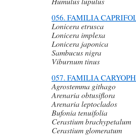
Humulus lupulus
056. FAMILIA CAPRIF
Lonicera etrusca
Lonicera implexa
Lonicera japonica
Sambucus nigra
Viburnum tinus
057. FAMILIA CARYO
Agrostemma githago
Arenaria obtusiflora
Arenaria leptoclados
Bufonia tenuifolia
Cerastium brachypetalum
Cerastium glomeratum