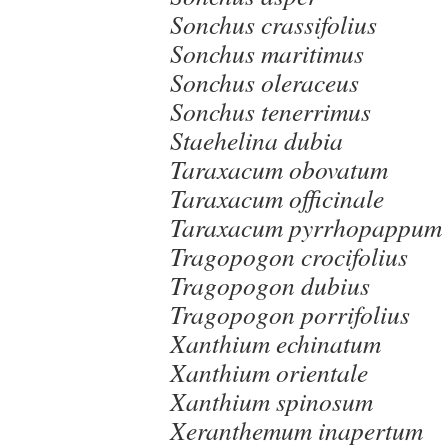
Sonchus crassifolius
Sonchus maritimus
Sonchus oleraceus
Sonchus tenerrimus
Staehelina dubia
Taraxacum obovatum
Taraxacum officinale
Taraxacum pyrrhopappum
Tragopogon crocifolius
Tragopogon dubius
Tragopogon porrifolius
Xanthium echinatum
Xanthium orientale
Xanthium spinosum
Xeranthemum inapertum