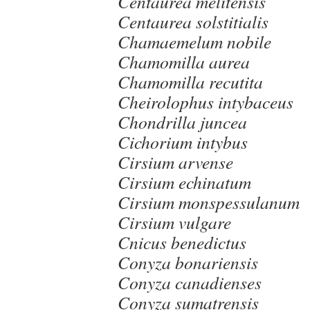
Centaurea melitensis
Centaurea solstitialis
Chamaemelum nobile
Chamomilla aurea
Chamomilla recutita
Cheirolophus intybaceus
Chondrilla juncea
Cichorium intybus
Cirsium arvense
Cirsium echinatum
Cirsium monspessulanum
Cirsium vulgare
Cnicus benedictus
Conyza bonariensis
Conyza canadienses
Conyza sumatrensis