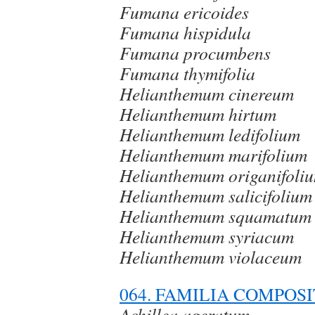
Fumana ericoides
Fumana hispidula
Fumana procumbens
Fumana thymifolia
Helianthemum cinereum
Helianthemum hirtum
Helianthemum ledifolium
Helianthemum marifolium
Helianthemum origanifoli
Helianthemum salicifolium
Helianthemum squamatum
Helianthemum syriacum
Helianthemum violaceum
064. FAMILIA COMPOS
Achillea ageratum