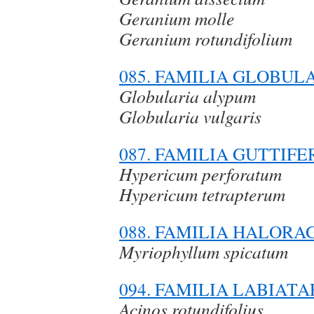
Geranium molle
Geranium rotundifolium
085. FAMILIA GLOBUL
Globularia alypum
Globularia vulgaris
087. FAMILIA GUTTIF
Hypericum perforatum
Hypericum tetrapterum
088. FAMILIA HALOR
Myriophyllum spicatum
094. FAMILIA LABIATA
Acinos rotundifolius