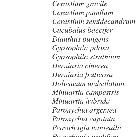
Cerastium gracile
Cerastium pumilum
Cerastium semidecandrum
Cucubalus baccifer
Dianthus pungens
Gypsophila pilosa
Gypsophila struthium
Herniaria cinerea
Herniaria fruticosa
Holosteum umbellatum
Minuartia campestris
Minuartia hybrida
Paronychia argentea
Paronychia capitata
Petrorhagia nanteuilii
Petrorhagia prolifera