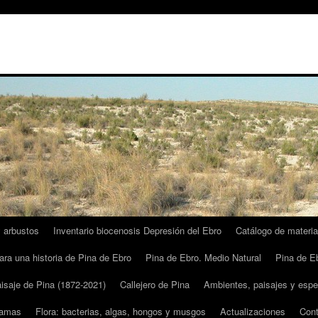
y arbustos
Inventario biocenosis Depresión del Ebro
Catálogo de materia
ra una historia de Pina de Ebro
Pina de Ebro. Medio Natural
Pina de Eb
isaje de Pina (1872-2021)
Callejero de Pina
Ambientes, paisajes y espe
gamas
Flora: bacterias, algas, hongos y musgos
Actualizaciones
Cont