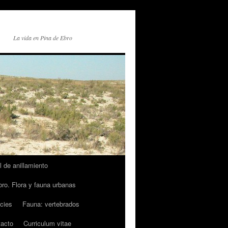
La vida en Pina de Ebro
l de anillamiento
ro. Flora y fauna urbanas
cies
Fauna: vertebrados
acto
Curriculum vitae