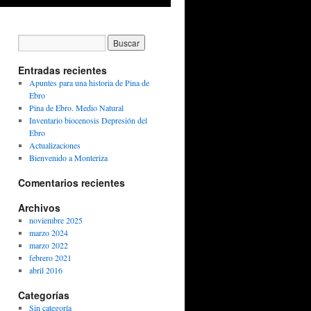
Entradas recientes
Apuntes para una historia de Pina de
Ebro
Pina de Ebro. Medio Natural
Inventario biocenosis Depresión del
Ebro
Actualizaciones
Bienvenido a Monteriza
Comentarios recientes
Archivos
noviembre 2025
marzo 2024
marzo 2022
febrero 2021
abril 2016
Categorías
Sin categoría