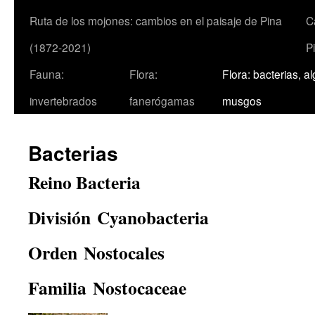
Ruta de los mojones: cambios en el paisaje de Pina
C
(1872-2021)
P
Fauna:
Flora:
Flora: bacterias, a
invertebrados
fanerógamas
musgos
Bacterias
Reino Bacteria
División Cyanobacteria
Orden Nostocales
Familia Nostocaceae