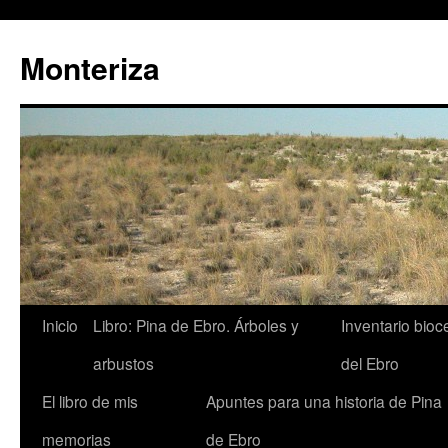
Monteriza
Saltar
Inicio
Libro: Pina de Ebro. Árboles y
Inventario bio
al
arbustos
del Ebro
contenido
El libro de mis
Apuntes para una historia de Pina
memorias
de Ebro