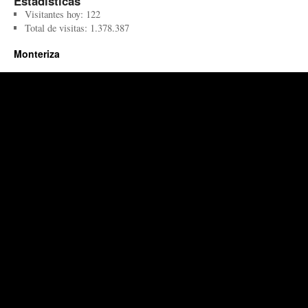
Estadísticas
Visitantes hoy:
122
Total de visitas:
1.378.387
Monteriza