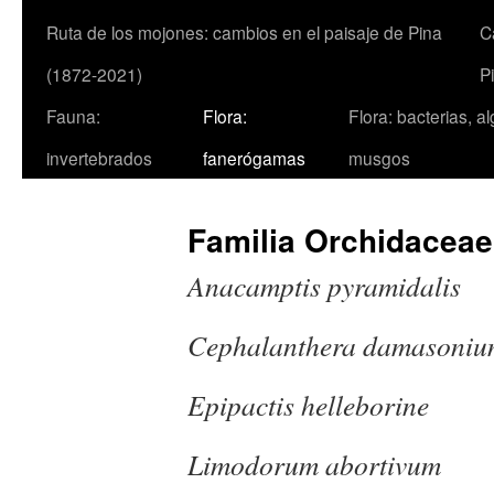
Ruta de los mojones: cambios en el paisaje de Pina
C
(1872-2021)
P
Fauna:
Flora:
Flora: bacterias, a
invertebrados
fanerógamas
musgos
Familia Orchidaceae
Anacamptis pyram
Cephalanthera d
Epipactis helleb
Limodorum abortiv