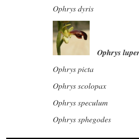
Ophrys dyris
Ophrys luper
Ophrys picta
Ophrys scolop
Ophrys speculum
Ophrys sphegodes