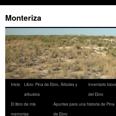
Monteriza
Saltar
Inicio
Libro: Pina de Ebro. Árboles y
Inventario bio
al
arbustos
del Ebro
contenido
El libro de mis
Apuntes para una historia de Pina
memorias
de Ebro