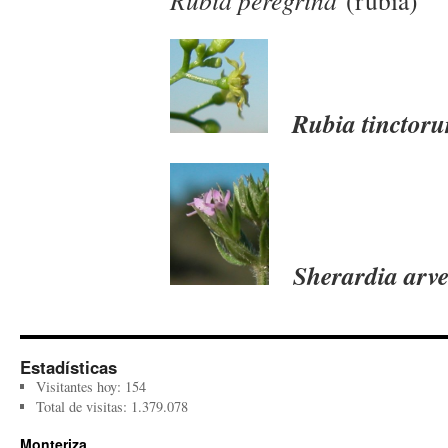
Rubia peregrina
(rubia)
Rubia tinctor
Sherardia arve
Estadísticas
Visitantes hoy:
154
Total de visitas:
1.379.078
Monteriza