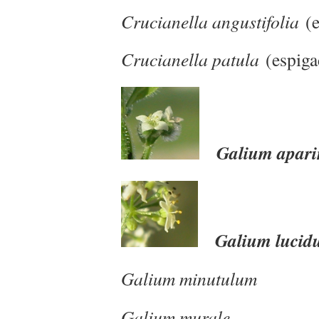
Crucianella angustifolia
(e
Crucianella patula
(espiga
Galium apari
Galium luci
Galium minutulum
Galium murale