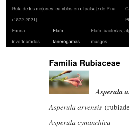
Ruta de los mojones: cambios en el paisaje de Pina
C
(1872-2021)
P
Fauna:
Flora:
Flora: bacterias, a
invertebrados
fanerógamas
musgos
Familia Rubiaceae
Asperula a
Asperula arvensis
(rubiade
Asperula cynanchica