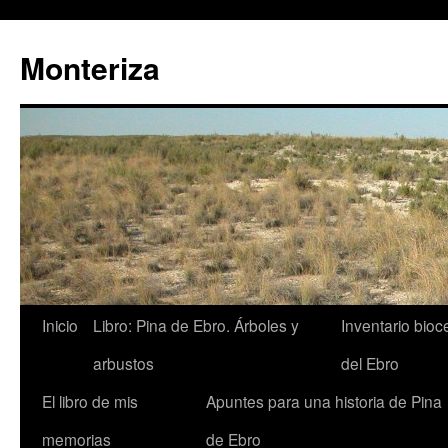
Monteriza
Saltar
Inicio
Libro: Pina de Ebro. Árboles y
Inventario bio
al
arbustos
del Ebro
contenido
El libro de mis
Apuntes para una historia de Pina
memorias
de Ebro