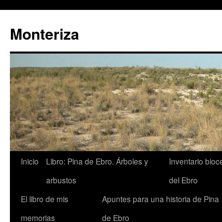
Monteriza
Saltar
Inicio
Libro: Pina de Ebro. Árboles y
Inventario bio
al
arbustos
del Ebro
contenido
El libro de mis
Apuntes para una historia de Pina
memorias
de Ebro