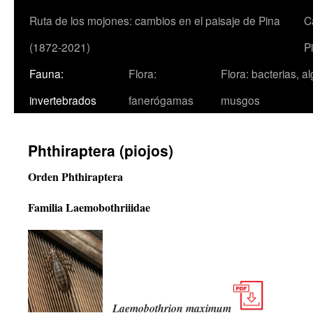
Ruta de los mojones: cambios en el paisaje de Pina
C
(1872-2021)
P
Fauna:
Flora:
Flora: bacterias, a
invertebrados
fanerógamas
musgos
Phthiraptera (piojos)
Orden Phthiraptera
Familia Laemobothriiidae
Laemobothrion maximum