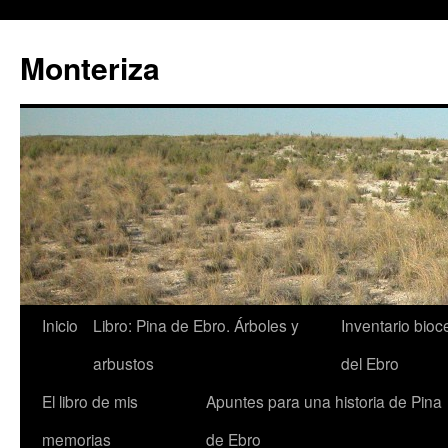
Monteriza
Saltar
Inicio
Libro: Pina de Ebro. Árboles y
Inventario bio
al
arbustos
del Ebro
contenido
El libro de mis
Apuntes para una historia de Pina
memorias
de Ebro