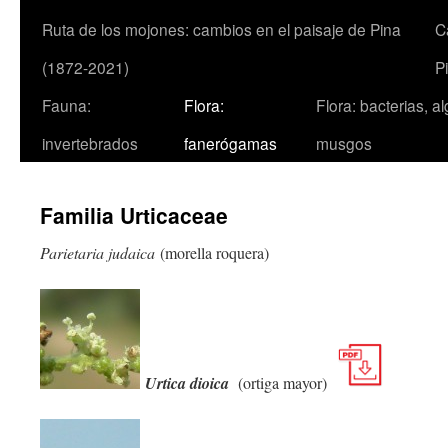
Ruta de los mojones: cambios en el paisaje de Pina
C
(1872-2021)
P
Fauna:
Flora:
Flora: bacterias, a
invertebrados
fanerógamas
musgos
Familia Urticaceae
Parietaria judaica
(morella roquera)
Urtica dioica
(ortiga mayor)