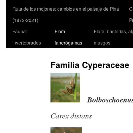
Ruta de los mojones: cambios en el paisaje de Pina
C
(1872-2021)
P
Fauna:
Flora:
Flora: bacterias, a
invertebrados
fanerógamas
musgos
Familia Cyperaceae
Bolboschoenus
Carex distans