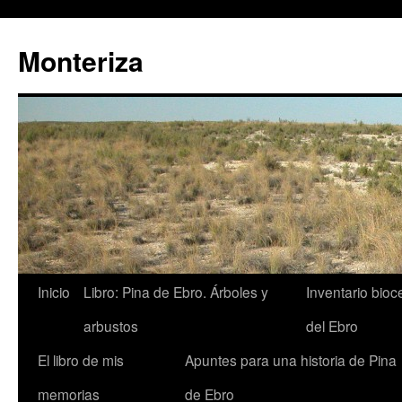
Monteriza
Saltar
Inicio
Libro: Pina de Ebro. Árboles y
Inventario bio
al
arbustos
del Ebro
contenido
El libro de mis
Apuntes para una historia de Pina
memorias
de Ebro